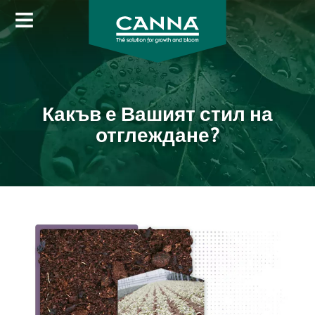
Image
Skip
to
main
content
Какъв е Вашият стил на
отглеждане?
Image