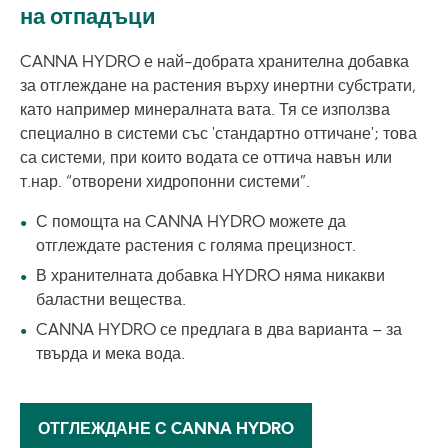
на отпадъци
CANNA HYDRO е най-добрата хранителна добавка
за отглеждане на растения върху инертни субстрати,
като например минералната вата. Тя се използва
специално в системи със 'стандартно оттичане'; това
са системи, при които водата се оттича навън или
т.нар. “отворени хидропонни системи”.
С помощта на CANNA HYDRO можете да
отглеждате растения с голяма прецизност.
В хранителната добавка HYDRO няма никакви
баластни вещества.
CANNA HYDRO се предлага в два варианта – за
твърда и мека вода.
ОТГЛЕЖДАНЕ С CANNA HYDRO