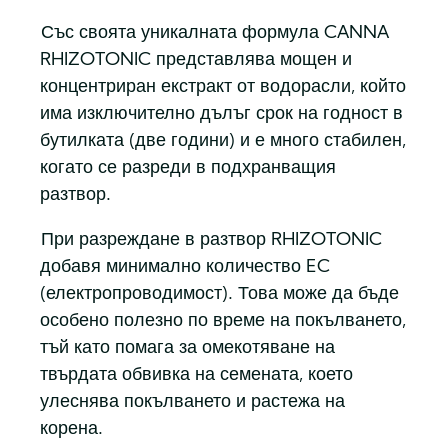
Със своята уникалната формула CANNA
RHIZOTONIC представлява мощен и
концентриран екстракт от водорасли, който
има изключително дълъг срок на годност в
бутилката (две години) и е много стабилен,
когато се разреди в подхранващия
разтвор.
При разреждане в разтвор RHIZOTONIC
добавя минимално количество EC
(електропроводимост). Това може да бъде
особено полезно по време на покълването,
тъй като помага за омекотяване на
твърдата обвивка на семената, което
улеснява покълването и растежа на
корена.