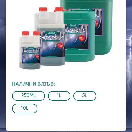
НАЛИЧНИ В/ВЪВ
250ML
1L
5L
10L