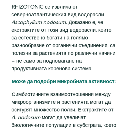
RHIZOTONIC се извлича от
северноатлантическия вид водорасли
Ascophyllum nodosum
. Доказано е, че
екстрактите от този вид водорасли, които
са естествено богати на голямо
разнообразие от органични съединения, са
полезни за растенията по различни начини
– не само за подпомагане на
продуктивната коренова система.
Може да подобри микробната активност:
Симбиотичните взаимоотношения между
микроорганизмите и растенията могат да
осигурят множество ползи. Екстрактите от
A. nodosum
могат да увеличат
биологичните популации в субстрата, което