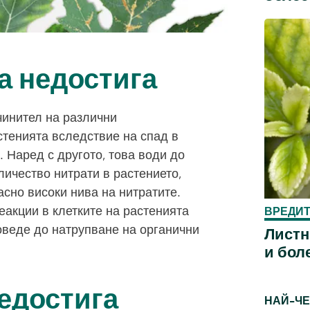
а недостига
чинител на различни
тенията вследствие на спад в
 Наред с другото, това води до
личество нитрати в растението,
асно високи нива на нитратите.
еакции в клетките на растенията
ВРЕДИТ
доведе до натрупване на органични
Листн
и бол
едостига
НАЙ-ЧЕ