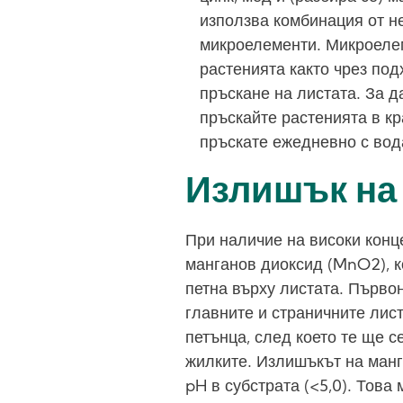
използва комбинация от н
микроелементи. Микроелем
растенията както чрез под
пръскане на листата. За д
пръскайте растенията в кр
пръскате ежедневно с вод
Излишък на 
При наличие на високи конц
манганов диоксид (MnO2), 
петна върху листата. Първо
главните и страничните лис
петънца, след което те ще с
жилките. Излишъкът на манг
pH в субстрата (<5,0). Това