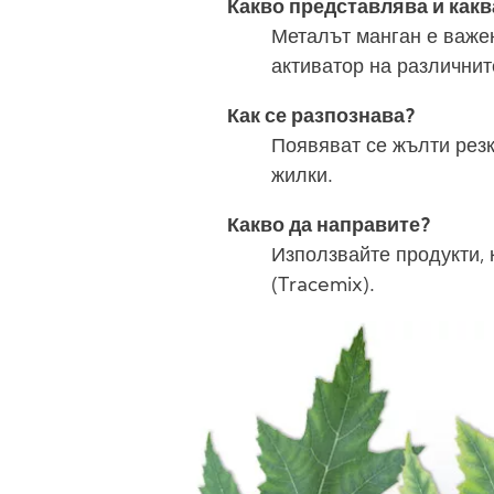
Какво представлява и как
Металът манган е важе
активатор на различнит
Как се разпознава?
Появяват се жълти рез
жилки.
Какво да направите?
Използвайте продукти,
(Tracemix).
Image