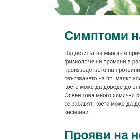
Симптоми н
Недостигът на манган е при
физиологични промени в рас
производството на протеини.
свързването на по-малко ко
което може да доведе до оп
Освен това много химични р
се забавят, което може да 
киселини.
Прояви на н