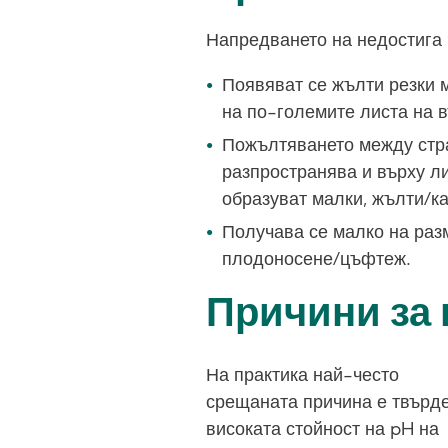
Напредването на недостига 
Появяват се жълти резки 
на по-големите листа на в
Пожълтяването между стр
разпространява и върху ли
образуват малки, жълти/к
Получава се малко на раз
плодоносене/цъфтеж.
Причини за 
На практика най-често
срещаната причина е твърд
високата стойност на pH на