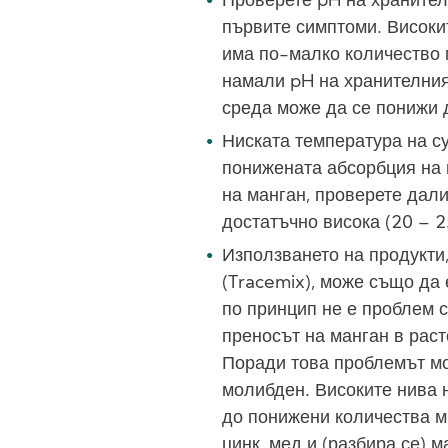
Проверете pH на хранител
първите симптоми. Високит
има по-малко количество м
намали pH на хранителния
среда може да се понижи д
Ниската температура на с
понижената абсорбция на 
на манган, проверете дали
достатъчно висока (20 – 2
Използването на продукти
(Tracemix), може също да 
по принцип не е проблем с
преносът на манган в рас
Поради това проблемът мо
молибден. Високите нива
до понижени количества м
цинк, мед и (разбира се)