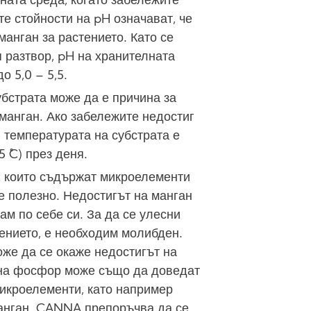
ната среда, когато забележите
е стойности на pH означават, че
анган за растението. Като се
 разтвор, pH на хранителната
о 5,0 – 5,5.
убстрата може да е причина за
манган. Ако забележите недостиг
 температурата на субстрата е
5 ˚C) през деня.
, които съдържат микроелементи
е полезно. Недостигът на манган
ам по себе си. За да се улесни
тението, е необходим молибден.
же да се окаже недостигът на
 на фосфор може също да доведат
икроелементи, като например
 манган. CANNA препоръчва да се