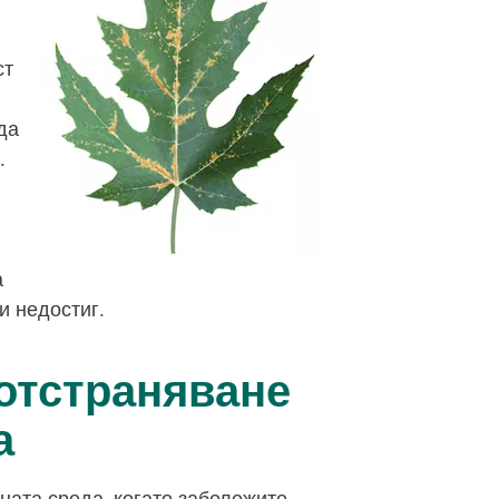
ст
да
.
а
и недостиг.
отстраняване
а