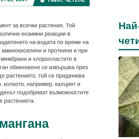
Л 23, 2009
1 МИН. ЧЕТЕНЕ
Най
ент за всички растения. Той
различни ензимни реакции в
чет
азделянето на водата по време на
а аминокиселини и протеини и при
 мембрани и хлоропластите в
ган обикновено се извършва през
до растението, той се придвижва
, колкото, например, калцият и
бденът подобряват възможностите
в растенията.
 мангана