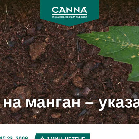
CANNA
 на манган – указ