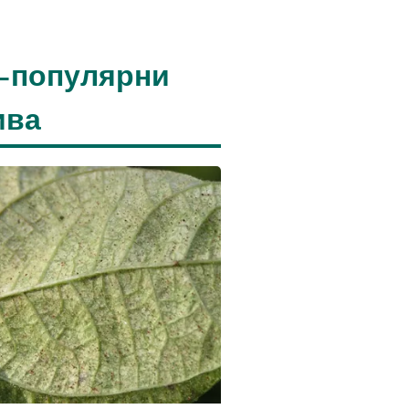
-популярни
ива