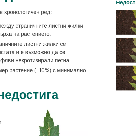
Недост
в хронологичен ред:
между страничните листни жилки
ърха на растението.
аничните листни жилки се
стата и е възможно да се
афяви некротизирали петна.
мер растение (-10%) с минимално
недостига
Image
е