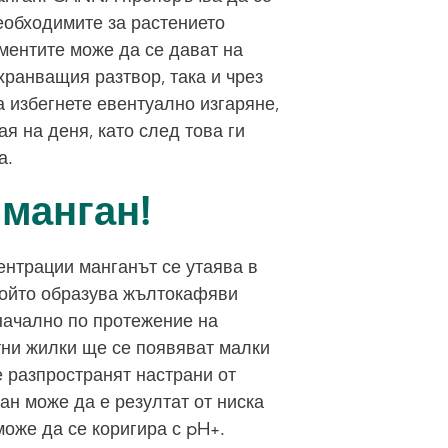
еобходимите за растението
ентите може да се дават на
хранващия разтвор, така и чрез
а избегнете евентуално изгаряне,
ая на деня, като след това ги
а.
манган!
ентрации манганът се утаява в
който образува жълтокафяви
начално по протежение на
тни жилки ще се появяват малки
е разпространят настрани от
ан може да е резултат от ниска
 може да се коригира с pH+.