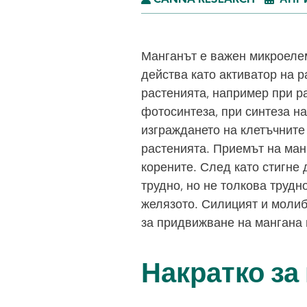
CANNA RESEARCH
АПРИ
Манганът е важен микроелем
действа като активатор на 
растенията, например при р
фотосинтеза, при синтеза н
изграждането на клетъчните
растенията. Приемът на ман
корените. След като стигне 
трудно, но не толкова трудно
желязото. Силицият и моли
за придвижване на мангана 
Накратко за