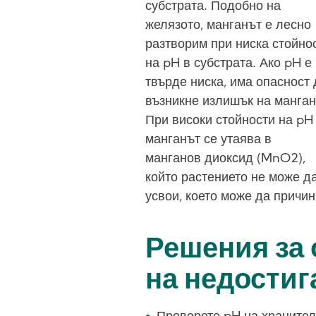
субстрата. Подобно на
желязото, манганът е лесно
разтворим при ниска стойно
на pH в субстрата. Ако pH е
твърде ниска, има опасност 
възникне излишък на манган
При високи стойности на pH
манганът се утаява в
манганов диоксид (MnO2),
който растението не може д
усвои, което може да причин
Решения за 
на недостиг