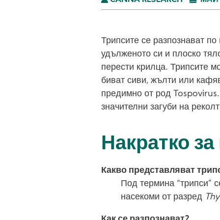
CANNA RESEARCH
МАЙ 
Трипсите се разпознават по 
удълженото си и плоско тял
перести крилца. Трипсите мо
биват сиви, жълти или кафя
предимно от род Tospovirus
значителни загуби на реколт
Накратко за
Какво представляват трип
Под термина “трипси” с
насекоми от разред
Thy
Как се разпознават?