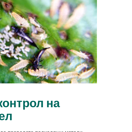
контрол на
ел