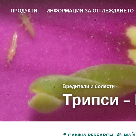
Skip
ПРОДУКТИ
ИНФОРМАЦИЯ ЗА ОТГЛЕЖДАНЕТО
to
main
content
Вредители и болести
Трипси -