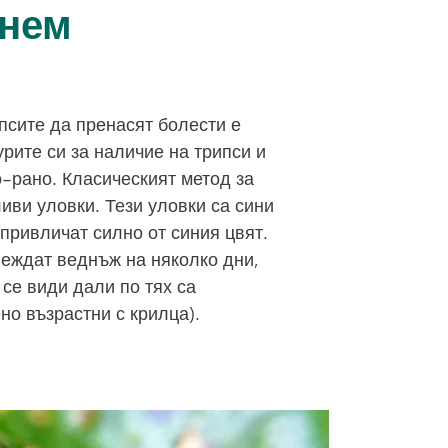
гнем
псите да пренасят болести е
рите си за наличие на трипси и
о-рано. Класическият метод за
иви уловки. Тези уловки са сини
 привличат силно от синия цвят.
леждат веднъж на няколко дни,
 се види дали по тях са
но възрастни с крилца).