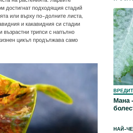
иста на растенията. Ларвите
ом достигнат подходящия стадий
мята или върху по-долните листа,
авидния и какавидния си стадии
и възрастни трипси с напълно
 жизнен цикъл продължава само
ВРЕДИТ
Мана 
болес
НАЙ-ЧЕ