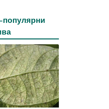
-популярни
ива