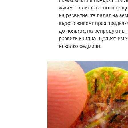
почвата или в по-долните л
живеят в листата, но още щ
на развитие, те падат на зе
където живеят през предкак
до появата на репродуктивн
развити крилца. Целият им
няколко седмици.
Image