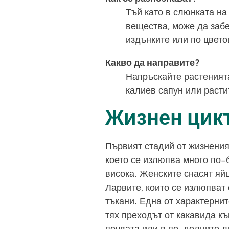
Тъй като в слюнката на
вещества, може да заб
издънките или по цвето
Какво да направите?
Напръскайте растенията
калиев сапун или расти
Жизнен цик
Първият стадий от жизнения 
което се излюпва много по-б
висока. Женските снасят яйц
Ларвите, които се излюпват 
тъкани. Една от характернит
тях преходът от какавида к