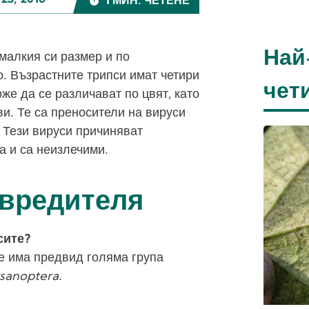
23, 2016
1 МИН. ЧЕТЕНЕ
Най
малкия си размер и по
о. Възрастните трипси имат четири
чет
же да се различават по цвят, като
ви. Те са преносители на вируси
. Тези вируси причиняват
а и са неизлечими.
 вредителя
сите?
е има предвид голяма група
sanoptera
.