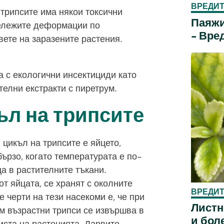
ВРЕДИТ
 трипсите има някои токсични
Паяжи
ележите деформации по
- Вре
вете на заразените растения.
 с екологични инсектициди като
телни екстракти с пиретрум.
ъл на трипсите
цикъл на трипсите е яйцето,
ързо, когато температурата е по-
а в растителните тъкани.
от яйцата, се хранят с околните
ВРЕДИТ
е черти на тези насекоми е, че при
Листн
ъм възрастни трипси се извършва в
и бол