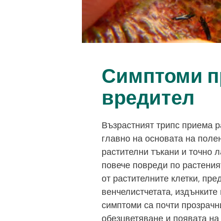
Симптоми п
вредител
Възрастният трипс приема р
главно на основата на полен
растителни тъкани и точно л
повече повреди по растения
от растителните клетки, пре
венчелистчетата, издънките
симптоми са почти прозрачн
обезцветяване и появата на