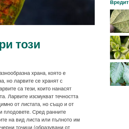
Вредит
ри този
азнообразна храна, която е
а, но ларвите се хранят с
арвите са тези, които нанасят
та. Ларвите изсмукват течността
димно от листата, но също и от
 и плодовете. Сред ранните
ите на вид листа или пълното им
 черни точици (образувани от