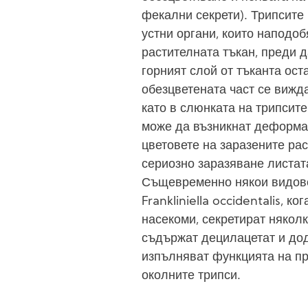
фекални секрети). Трипсит
устни органи, които наподо
растителната тъкан, преди 
горният слой от тъканта ост
обезцветената част се вижда
като в слюнката на трипсите
може да възникнат деформа
цветовете на заразените рас
сериозно заразяване листат
Същевременно някои видове
Frankliniella occidentalis, к
насекоми, секретират някол
съдържат децилацетат и до
изпълняват функцията на п
околните трипси.