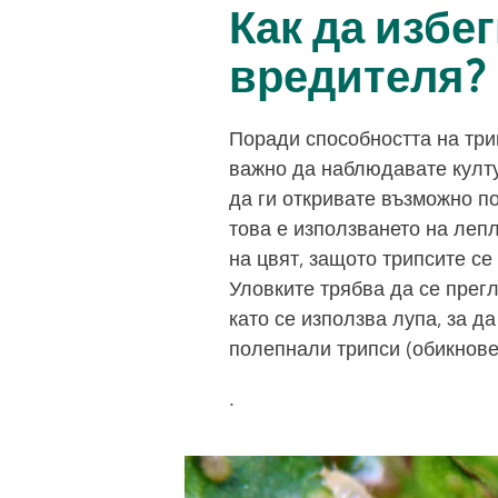
Как да избе
вредителя?
Поради способността на три
важно да наблюдавате култу
да ги откривате възможно п
това е използването на лепл
на цвят, защото трипсите се
Уловките трябва да се прег
като се използва лупа, за да
полепнали трипси (обикнове
.
Image