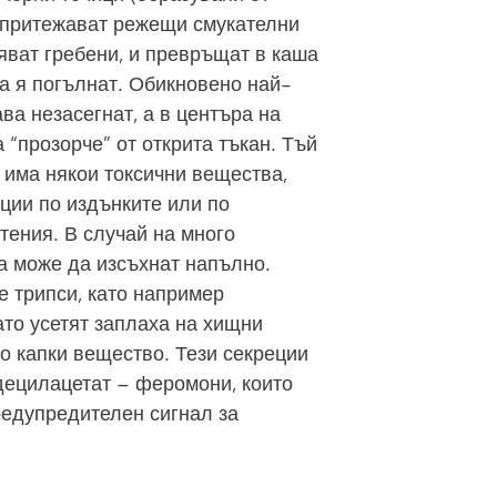
е притежават режещи смукателни
бяват гребени, и превръщат в каша
да я погълнат. Обикновено най-
ава незасегнат, а в центъра на
 “прозорче” от открита тъкан. Тъй
 има някои токсични вещества,
ции по издънките или по
тения. В случай на много
а може да изсъхнат напълно.
 трипси, като например
огато усетят заплаха на хищни
ко капки вещество. Тези секреции
децилацетат – феромони, които
редупредителен сигнал за