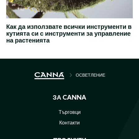
От
Как да използвате всички инструменти в
хиляди
кутията си с инструменти за управление
години
на растенията
градинарите
манипулират
средата
за
отглеждане
на
BREADCRUMB
ОСВЕТЛЕНИЕ
растения,
з
ЗА CANNA
Търговци
Контакти