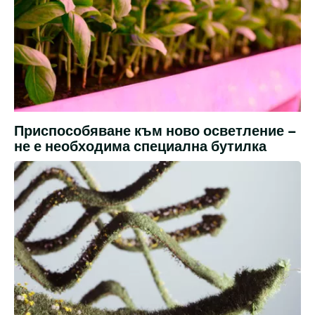
Преминаването
Приспособяване към ново осветление –
от
не е необходима специална бутилка
традиционно
HPS
Поливане,
осветление
pH
към
и
LED
EC
изисква
известни
корекции